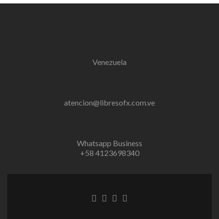
Venezuela
atencion@libresofx.com.ve
Whatsapp Business
+58 4123698340
Enlace
Enlace
Enlace
Enlace
de
de
de
de
Facebook
Twitter
Linkedin
Behance